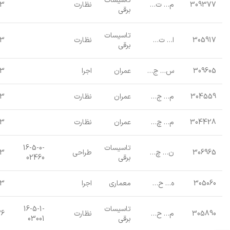
تاسیسات
309377
م… ت…
نظارت
23
برقی
تاسیسات
305917
ا… ت…
نظارت
23
برقی
309605
س… ج…
عمران
اجرا
23
304559
م… ج…
عمران
نظارت
23
304428
م… چ…
عمران
نظارت
23
تاسیسات
16-5-0-
306965
ن… چ…
طراحی
23
برقی
02460
305060
ه… ح…
معماری
اجرا
23
تاسیسات
16-5-1-
305890
م… ح…
نظارت
26
برقی
03001