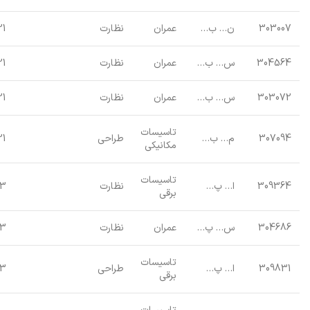
303007
ن… ب…
عمران
نظارت
21
304564
س… ب…
عمران
نظارت
21
303072
س… ب…
عمران
نظارت
21
تاسیسات
307094
م… ب…
طراحی
21
مکانیکی
تاسیسات
309364
ا… پ…
نظارت
23
برقی
304686
س… پ…
عمران
نظارت
23
تاسیسات
309831
ا… پ…
طراحی
23
برقی