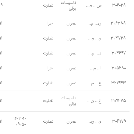
تاسیسات
306028
س… م…
نظارت
09
برقی
306388
ن… م…
عمران
اجرا
11
304728
م… م…
عمران
نظارت
11
304697
د… م…
عمران
نظارت
11
305280
ا… م…
عمران
اجرا
11
321943
ع… م…
عمران
نظارت
11
تاسیسات
309275
ع… ن…
نظارت
11
برقی
16-3-1-
304179
م… ن…
عمران
نظارت
11
09050