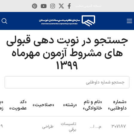
نسخه قدیمی سایت
جستجو در نوبت دهی قبولی
های مشروط آزمون مهرماه
1399
«شماره
«نام و نام
«کد
«ب
«رشته»
«صلاحیت»
داوطلبی»
خانوادگی»
عضویت»
زم
تاسیسات
307187
م… ا…
طراحی
19
برقی