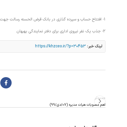
1- افتتاح حساب و سپرده گذاری در بانک قرض الحسنه رسالت جهت پرداخت تسهیلات به اعضا سازمان در قالب خدمات رفاهی
2- جذب یک نفر نیروی اداری برای دفتر نمایندگی بهبهان
لینک خبر:
https://khzceo.ir/?p=30453
جدیدتر
اهم مصوبات هیات مدیره (07/دی/99)