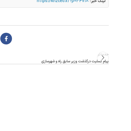
لینک خبر:
https://khzceo.ir/?p=34718
جدیدتر
پیام تسلیت درگذشت وزیر سابق راه و شهرسازی