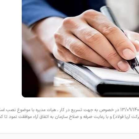
* در خصوص پیشنهاد کمیسیون معاملات با شماره 32242 مورخ 13/09/1401 در خصوص به جهت تسریع در کار ، هیات مدیره با موضوع
آریا فولاد) و با رعایت صرفه و صلاح سازمان به اتفاق آراء موافقت نمود تا 