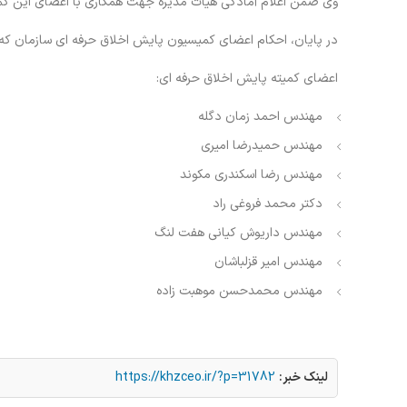
وی ضمن اعلام آمادگی هیات مدیره جهت همکاری با اعضای این کمیته 
در پایان، احکام اعضای کمیسیون پایش اخلاق حرفه ای سازمان که ا
اعضای کمیته پایش اخلاق حرفه ای:
مهندس احمد زمان دگله
مهندس حمیدرضا امیری
مهندس رضا اسکندری مکوند
دکتر محمد فروغی راد
مهندس داریوش کیانی هفت لنگ
مهندس امیر قزلباشان
مهندس محمدحسن موهبت زاده
لینک خبر:
https://khzceo.ir/?p=31782