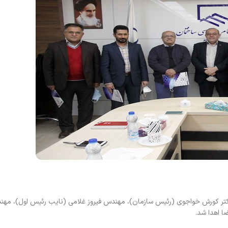
تر کورش خواجوی (رئیس سازمان)، مهندس فیروز غلامی (نایب رئیس اول)، مه
ا اهدا شد.