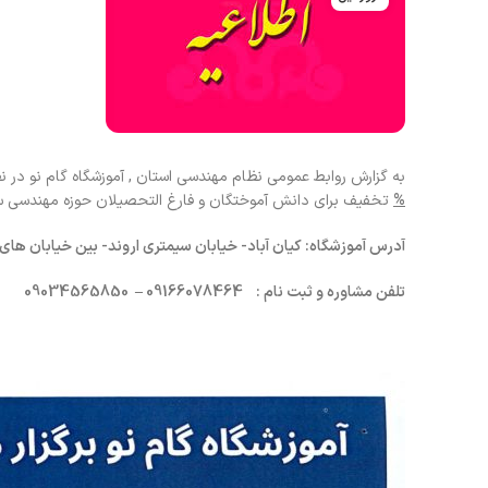
به گزارش روابط عمومی نظام مهندسی استان , آموزشگاه گام نو در نظ
%
تخفیف برای دانش آموختگان و فارغ التحصیلان حوزه مهندسی ساخ
آدرس آموزشگاه: کیان آباد- خیابان سیمتری اروند- بین خیابان های
تلفن مشاوره و ثبت نام : 09166078464 – 09034565850