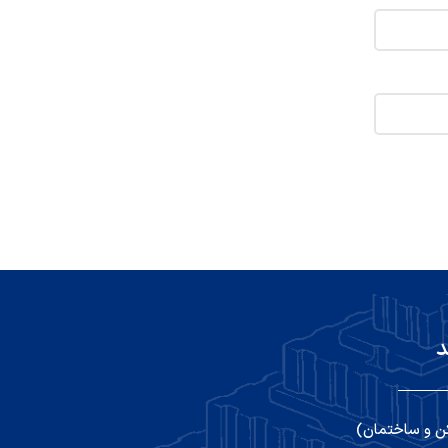
د
ن و ساختمان)