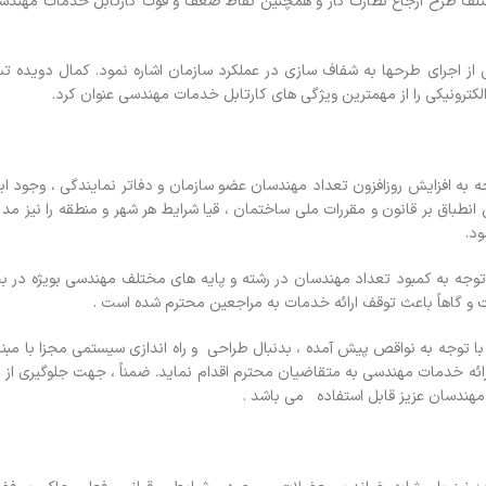
رماه 1393 برگزار گردید زوایای مختلف طرح ارجاع نظارت کار و همچنین نقاط ضعف و قوت کارتابل خدمات مه
از اجرای طرحها به شفاف سازی در عملکرد سازمان اشاره نمود. کمال دویده تس
کترونیکی را از مهمترین ویژگی های کارتابل خدمات مهندسی عنوان کرد.
ه به افزایش روزافزون تعداد مهندسان عضو سازمان و دفاتر نمایندگی ، وجود ابز
انطباق بر قانون و مقررات ملی ساختمان ، قیا شرایط هر شهر و منطقه را نیز مد ن
ود.
ا توجه به کمبود تعداد مهندسان در رشته و پایه های مختلف مهندسی بویژه در
خت و گاهاً باعث توقف ارائه خدمات به مراجعین محترم شده است .
وجه به نواقص پیش آمده ، بدنبال طراحی و راه اندازی سیستمی مجزا با مبنای
به ارائه خدمات مهندسی به متقاضیان محترم اقدام نماید. ضمناً ، جهت جلوگیری از 
هندسان عزیز قابل استفاده می باشد .