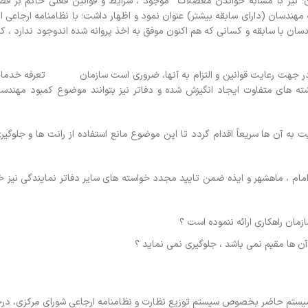
؛ نیز با مشابه خواندن معضلات موجود ، شرایط و قوانین فعلی حاکم بر ف
 مهندسان (دارای سابقه بیشتر) عنوان نمود و اظهار داشت؛ با نظامنامه ارجاعی 
ان با سابقه و کسانی که هم اکنون موفق به اخذ پروانه شده اندوجود ندارد ، ک
ت؛ در جهت رعایت قوانین و التزام به آنها، ضروری است سازمان تعرفه خدما
 های متفاوت ایجاد انگیزش شده و دفاتر نیز بتوانند موضوع کمبود مهندس
ه آن ها سریعاً اقدام گردد تا این موضوع مانع استفاده از رانت ها و جلوگیر
مام ، ماهشهر و ایذه ضمن تایید مجدد خواسته های سایر دفاتر نمایندگی نیز خ
ان راهکاری ارائه ننموده است ؟
ن ها مقیم نمی باشد ، جلوگیری نمی نماید ؟
سیستم حاضر بخصوص سیستم توزیع نظارت و نظامنامه ارجاعی شورای مرکزی، د