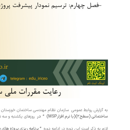
به گزارش روابط عمومی سازمان نظام مهندسی ساختمان خوزستان به
ساختمانی (سطح
۲)
(با نرم افزار
MSP
)
” در
روزهای یکشنبه و سه شنبه 16 و 18 دی ماه 1403 از ساعت 16 الی 20 برگ
لازم به ذکر است این دوره در ادامه دوره
”
برنامه ریزی پروژه های 