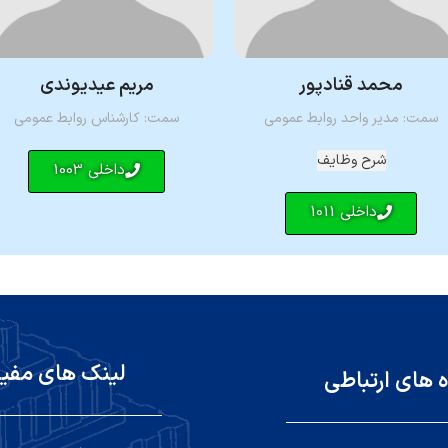
محمد قنادپور
مریم عیدیوندی
سمت: مدیر واحد روابط عمومی
سمت: کارشناس روابط عمومی
شرح وظایف
داخلی 1003
داخلی 1011
لینک های مفی
ه های ارتباطی