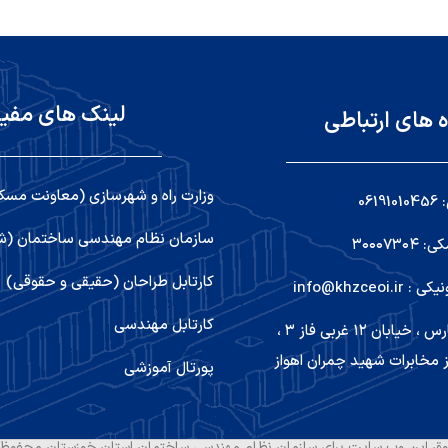
لینک های مفی
ه های ارتباطی
وزارت راه و شهرسازی (معاونت مسک
06
سازمان نظام مهندسی ساختمان (شو
۳۰۰۰۷۳
کارتابل طراحان (حقیقی و حقوقی)
info@khzceoi
کارتابل مهندسی
اهواز ,کیانپارس ، خیابان ۱۲ غربی فاز ۳ ،
 مخابرات شهید چمران اهواز
پورتال آموزشی
ق این وب سایت برای سازمان نظام مهندسی ساختمان استان خوزستان محفوظ 