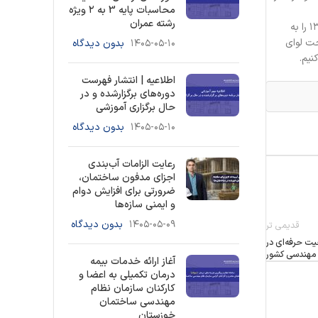
محاسبات پایه 3 به ۲ ویژه
رشته عمران
سالگرد بزرگداشت رحلت جانگداز حضرت امام خمینی (ره) بنیانگذار جمهوری اسلامی ایران و شهادت یاران ایشان در فاجعه قیام خونین ۱۵ خرداد ۱۳۴۲ را به
حت لوای
۱۴۰۵-۰۵-۱۰
بدون دیدگاه
نیم.
اطلاعیه | انتشار فهرست
دوره‌های برگزارشده و در
حال برگزاری آموزشی
۱۴۰۵-۰۵-۱۰
بدون دیدگاه
رعایت الزامات آب‌بندی
اجزای مدفون ساختمان،
ضرورتی برای افزایش دوام
و ایمنی سازه‌ها
۱۴۰۵-۰۵-۰۹
بدون دیدگاه
قدیمی تر
یت حرفه‌ای در
 مهندسی کشور
آغاز ارائه خدمات بیمه
درمان تکمیلی به اعضا و
کارکنان سازمان نظام
مهندسی ساختمان
خوزستان