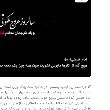
۱۴ خردادماه روز فراموش‌نشدنی در خاطره ملت بزرگ ایران است، رو
روزی نه‌تنها مردم ایران بلکه آحاد ملت‌های آزاده جهان رخت عزا به 
امام خمینی (ره) با بینش وسیع خود، منادی اسلام زنده و پویا در
عرصه احیای دین و اصلاح جامعه است، انقلابی که از نظر عمق و گ
15 خرداد بدون شک نقطه عطف تاریخ ایران و روزی است که ملت ایرا