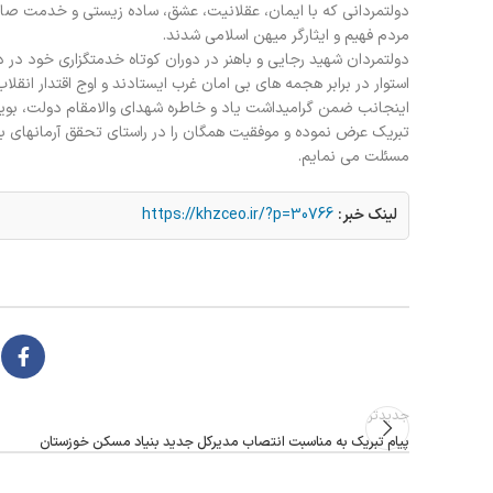
دولتمردانی که با ایمان، عقلانیت، عشق، ساده زیستی و خدمت صادق
مردم فهیم و ایثارگر میهن اسلامی شدند.
دولتمردان شهید رجایی و باهنر در دوران کوتاه خدمتگزاری خود در
استوار در برابر هجمه های بی امان غرب ایستادند و اوج اقتدار انقل
اینجانب ضمن گرامیداشت یاد و خاطره شهداي والامقام دولت، بويژه
تبریک عرض نموده و موفقیت همگان را در راستای تحقق آرمانهای بل
مسئلت می نمایم.
لینک خبر:
https://khzceo.ir/?p=30766
جدیدتر
پیام تبریک به مناسبت انتصاب مدیرکل جدید بنیاد مسکن خوزستان