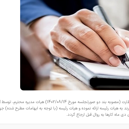
در نطق پیش از دستور موضوع اجرایی شدن نظام نامه ارجاع کار نظارت (مصوبه بند دو صورتجلسه مورخ 08/14
ند به هیات رئیسه ارائه نموده و هیات رئیسه (با توجه به ابهامات مطرح شده) ج
دی ماه کارها به روال قبل ارجاع گردد.