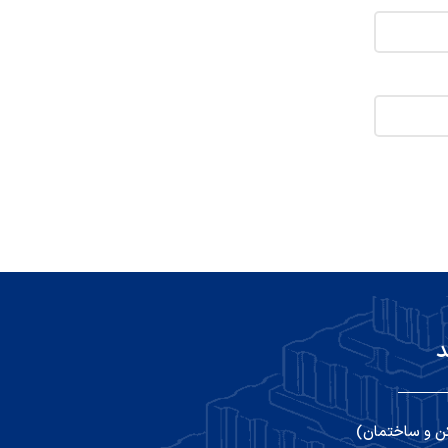
د
ن و ساختمان)