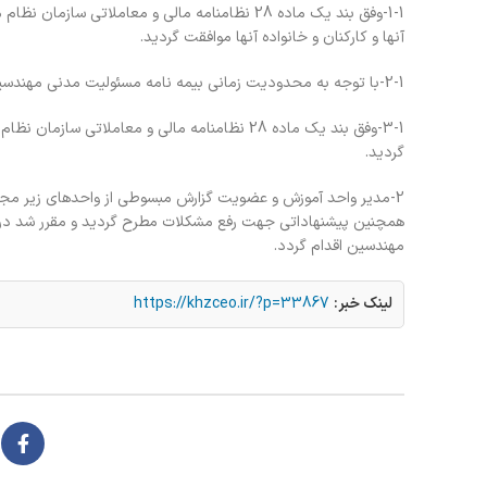
1-1-وفق بند یک ماده 28 نظامنامه مالی و معاملا
آنها و کارکنان و خانواده آنها موافقت گردید.
2-1-با توجه به محدودیت زمانی بیمه نامه مسئولیت مدنی مهندسین به مدت یک ماه تا تاریخ 1401/06/31 تمدید گردید.
3-1-وفق بند یک ماده 28 نظامنامه مالی و معام
گردید.
2-مدیر واحد آموزش و عضویت گزارش مبسوطی از واحدهای زیر مجمو
همچنین پیشنهاداتی جهت رفع مشکلات مطرح گردید و مقرر شد در ی
مهندسین اقدام گردد.
لینک خبر:
https://khzceo.ir/?p=33867