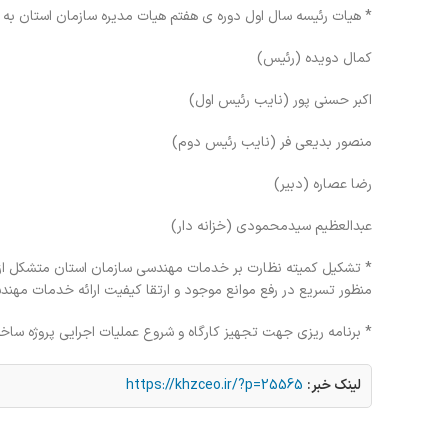
* هیات رئیسه سال اول دوره ی هفتم هیات مدیره سازمان استان به اتفاق آرا اعضا (13 رای) مجدداً برای سال دوم به شرح ذ
کمال دویده (رئیس)
اکبر حسنی پور (نایب رئیس اول)
منصور بدیعی فر (نایب رئیس دوم)
رضا عصاره (دبیر)
عبدالعظیم سیدمحمودی (خزانه دار)
* تشکیل کمیته نظارت بر خدمات مهندسی سازمان استان متشکل از
منظور تسریع در رفع موانع موجود و ارتقا کیفیت ارائه خدمات مهند
* برنامه ریزی جهت تجهیز کارگاه و شروع عملیات اجرایی پروژه ساخت
لینک خبر:
https://khzceo.ir/?p=25565