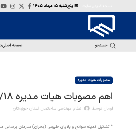
📅 پنج‌شنبه
۱۵ مرداد ۱۴۰۵
نسخه قدیمی سایت
جستجو
صفحه اصلی
در
مصوبات هیات مدیره
اهم مصوبات هیات مدیره 18/فروردین/98
ارسال توسط
نظام مهندسی ساختمان استان خوزستان
* تشکیل کمیته سوانح و بلایای طبیعی (بحران) سازمان براساس ماده ی 15 قانون و 73 آی