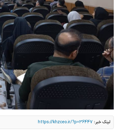
لینک خبر:
https://khzceo.ir/?p=36447