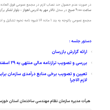
در صورت عدم حصول حد نصاب لازم در مجمع عمومی فوق العاده
ساعت 9:00 صبح
در محل
تالار مهر به آدرس اهواز – بلوار لشکر
برگز
مجمع عمومی باتوجه به بند 1 ماده 18 شیوه نامه نحوه تشکیل و اداره مجمع، صرفاً با موضوعات مندرج در دستور جلسه برگزار می گردد.
دستور جلسه :
ارائه گزارش بازرسان
بررسی و تصویب ترازنامه مالی منتهی به ۲۹ اسفند ۱۴۰2
تعیین و تصویب برخی منابع درآمدی سازمان برابر با ماده ی 37 قانون نظام مهندسی
لازم الاجرا
هیأت مدیره سازمان نظام مهندسی ساختمان استان خوزس