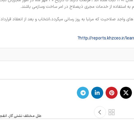
در همین خصوص کلیه کارهایی گروه ب که قبل از پایان شهریور ماه سال ۱۴۰1 ثبت شده اند ، فرصت دارند تا تاریخ 0
ی واجد صلاحیت که مرتبا به روز رسانی میگردد،انتخاب و بعد از انعقاد قراردا
http://reports.khzceo.ir/lear
علل مختلف نشتی گاز، انفج