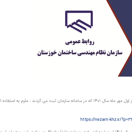
بر اساس برنامه زمانبندی اعلام شده کلیه کارهای گروه ب به بالا که از اول مهر ماه سال ۱۴۰۱ که در سامانه سازمان ثبت می گردند ، ملزم به
https://nezam-khz.ir/?p=3