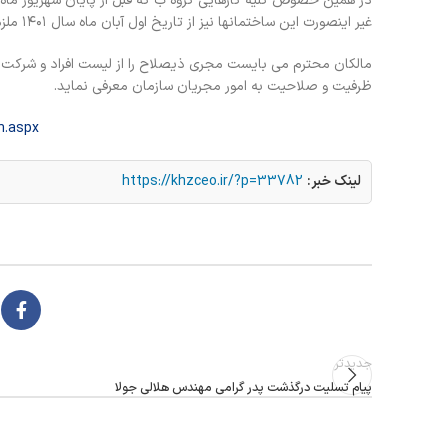
غیر اینصورت این ساختمانها نیز از تاریخ اول آبان ماه سال ۱۴۰۱ ملزم به استفاده از خدمات مجری ذیصلاح در امر ساخت وسازمی باشند.
مالکان محترم می بایست مجری ذیصلاح را از لیست افراد و شرکت ها
ظرفیت و صلاحیت به امور مجریان سازمان معرفی نماید.
n.aspx?
لینک خبر:
https://khzceo.ir/?p=33782
جدیدتر
پیام تسلیت درگذشت پدر گرامی مهندس هلالی جولا