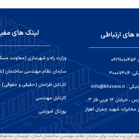
لینک های مفی
ه های ارتباطی
وزارت راه و شهرسازی (معاونت مسک
06
سازمان نظام مهندسی ساختمان (شو
۳۰۰۰۷۳
کارتابل طراحان (حقیقی و حقوقی)
info@khzceoi
کارتابل مهندسی
اهواز ,کیانپارس ، خیابان ۱۲ غربی فاز ۳ ،
 مخابرات شهید چمران اهواز
پورتال آموزشی
ق این وب سایت برای سازمان نظام مهندسی ساختمان استان خوزستان محفوظ 