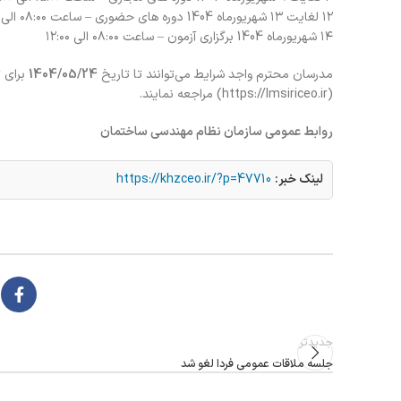
۱۲ لغایت ۱۳ شهریورماه 1404 دوره های حضوری – ساعت ۰۸:۰۰ الی ۱۸:۰۰
۱۴ شهریورماه 1404 برگزاری آزمون – ساعت ۰۸:۰۰ الی ۱۲:۰۰
مدرسان محترم واجد شرایط می‌توانند تا تاریخ
1404/05/24
برای ث
(https://lmsiriceo.ir) مراجعه نمایند.
روابط عمومی سازمان نظام مهندسی ساختمان
لینک خبر:
https://khzceo.ir/?p=47710
جدیدتر
جلسه ملاقات عمومی فردا لغو شد