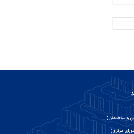
د
ن و ساختمان)
رای مرکزی)