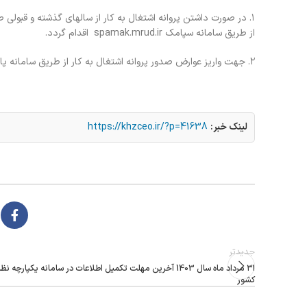
از طریق سامانه سپامک spamak.mrud.ir اقدام گردد.
۲. جهت واریز عوارض صدور پروانه اشتغال به کار از طریق سامانه پاتمک patmak.mrud.ir اقدام نمایند.
لینک خبر:
https://khzceo.ir/?p=41638
جدیدتر
۳۱ مرداد ماه سال 1403 آخرین مهلت تکمیل اطلاعات در سامانه یکپارچ
کشور