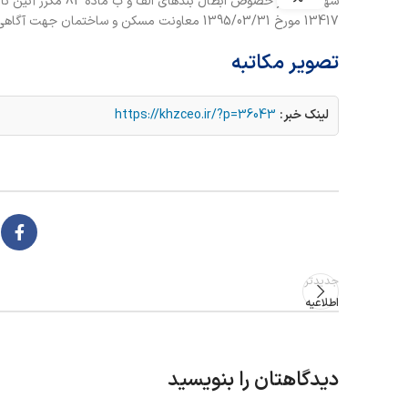
13417 مورخ 1395/03/31 معاونت مسکن و ساختمان جهت آگاهی اطلاع رسانی و رعایت امر ارسال می گردد.
تصویر مکاتبه
لینک خبر:
https://khzceo.ir/?p=36043
جدیدتر
اطلاعیه
دیدگاهتان را بنویسید