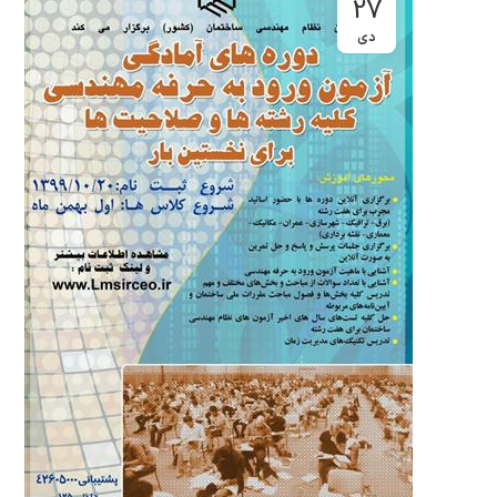
27
دی