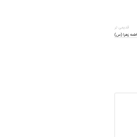
قدیمی تر
طمه زهرا (س)