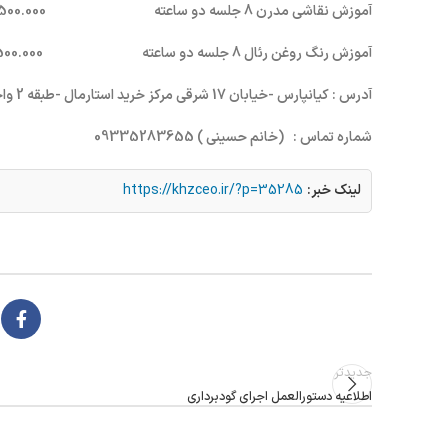
آموزش نقاشی مدرن 8 جلسه دو ساعته 1.500.000 تومان
آموزش رنگ روغن رئال 8 جلسه دو ساعته 1.500.000 تومان
آدرس : کیانپارس -خیابان 17 شرقی مرکز خرید استارمال -طبقه 2 واحد 224
شماره تماس : (خانم حسینی ) 09335283655
لینک خبر:
https://khzceo.ir/?p=35285
جدیدتر
اطلاعیه دستورالعمل اجرای گودبرداری