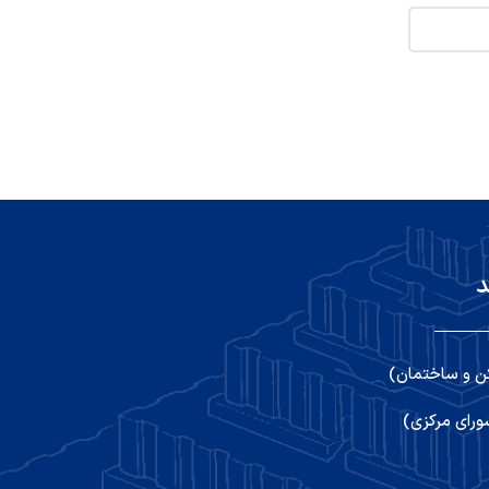
د
ن و ساختمان)
رای مرکزی)