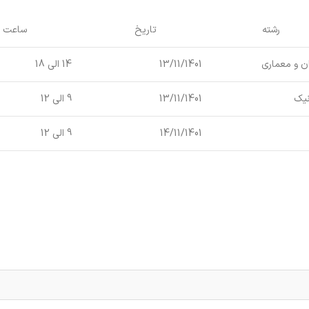
رشته
تاریخ
ساعت
ن و معماری
13/11/1401
14 الی 18
نیک
13/11/1401
9 الی 12
14/11/1401
9 الی 12