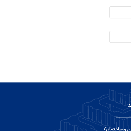
د
ن و ساختمان)