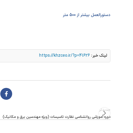
دستورالعمل بیشتر از 500 متر
لینک خبر:
https://khzceo.ir/?p=41626
جدیدتر
دوره آموزشی روانشناسی نظارت تاسیسات (ویژه مهندسین برق و مکانیک)