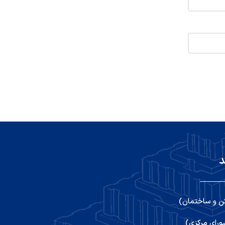
د
ن و ساختمان)
رای مرکزی)