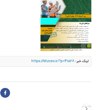
لینک خبر:
https://khzceo.ir/?p=41528
جدیدتر