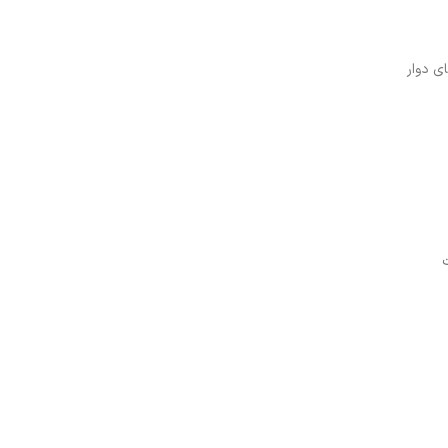
ی دوار
ت