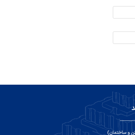
د
ن و ساختمان)