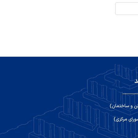
د
ن و ساختمان)
رای مرکزی)