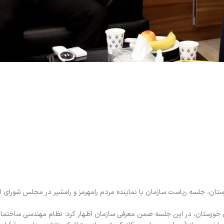
ان، جلسه ریاست سازمان با نماینده مردم رامهرمز و رامشیر در مجلس شورای ا
خوزستان، در این جلسه ضمن معرفی سازمان اظهار کرد: نظام مهندسی ساختما