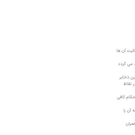
لیت آن ها
 می گردد
ین ذخایر
 و پراکندگی در نقاط
حکام کافی
مه آن را
مران