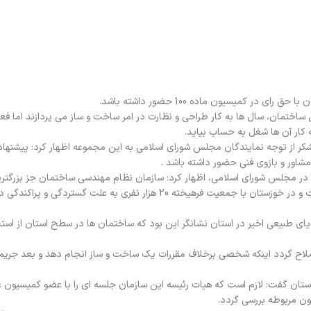
ر کمیسیون ماده 100 حضور داشته باشد.
ختمان، سال ها به کار طراحی و نظارت در امر ساخت و ساز می پردازند اما فعا
کار آن ها شغل به حساب بیاید.
 از توجه نمایندگان مجلس شورای اسلامی به این مجموعه اظهار کرد: پیشنهاد
شاور و بازوی فنی حضور داشته باشد .
شیر در مجلس شورای اسلامی، اظهار کرد: سازمان نظام مهندسی ساختمان جز بزرگتر
اجتماعی و سرمایه های کشور و از ارکان مهم غیر حاکمیتی کشور است و در خوزستان با جمعیت فرهیخته 20 هزار نفری به علت گستردگی
لایای طبیعی اخیر در استان نشانگر این بود که ساختمان ها در سطح استان از است
اده 100 حتما باید در مجلس اصلاح گردد اینکه شخصی برخلاف مقررات یک ساخت و ساز انجام دهد و بعد جری
 گفت: لازم است که هیات رئیسه این سازمان جلسه ای را با عضو کمیسیون ع
ون مربوطه بررسی گردد.