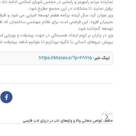
نماینده مردم رامهرمز و رامشیر در مجلس شورای اسلامی ادامه دا
برقرار نمایند تا مشکلات در این مجمع مطرح شود.
وی عنوان کرد: سال آینده برنامه هفتم توسعه اجرایی می شود و ظرف
متینیان افزود: این فرصتی است برای نظام مهندسی ساختمان که طی
توسعه گنجانده شود.
وی در پایان بر لزوم ایجاد همبستگی در جهت پیشرفت و پویایی استان
پرورش نیروهای انسانی با انگیزه بپردازیم تا بتوانیم شاهد پیشرفت ا
لینک خبر:
https://khzceo.ir/?p=28715
جدیدتر
حافظ، غواص معانی والا و واژه‌های ناب در دریای ادب فارسی