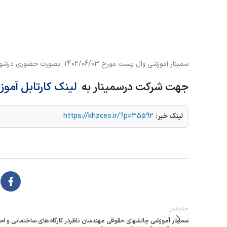
سمینار آموزشی وال پست مورخ 1402/06/03 بصورت حضوري درشهرستان دزفول برگزار می گردد.
جهت شرکت درسمینار به
لینک کارتابل آم
لینک خبر:
https://khzceo.ir/?p=35592
جدیدتر
سمینار آموزشی چالشهاي حقوقی مهندسان ناظردر کارگاه هاي ساختمانی و ا