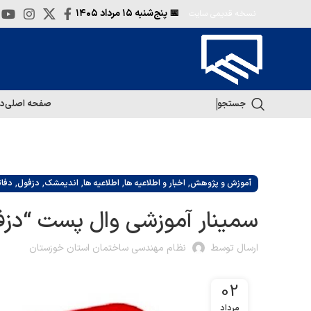
📅 پنج‌شنبه
۱۵ مرداد ۱۴۰۵
نسخه قدیمی سایت
جستجو
صفحه اصلی
در
,
,
,
,
,
آموزش و پژوهش
اخبار و اطلاعیه ها
اطلاعیه ها
اندیمشک
دزفول
دفات
سمینار آموزشی وال پست “دز
ارسال توسط
نظام مهندسی ساختمان استان خوزستان
02
مرداد