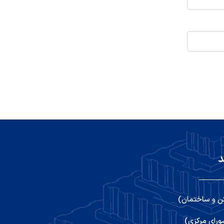
د
ن و ساختمان)
رای مرکزی)