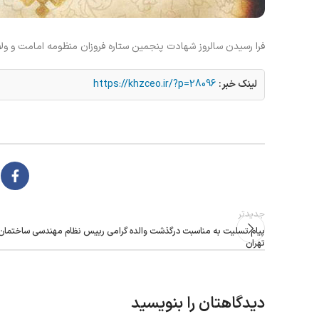
فرا رسیدن سالروز شهادت پنجمین ستاره فروزان منظومه امامت و ولا
لینک خبر:
https://khzceo.ir/?p=28096
جدیدتر
پیام تسلیت به مناسبت درگذشت والده گرامی رییس نظام مهندسی ساختمان
تهران
دیدگاهتان را بنویسید