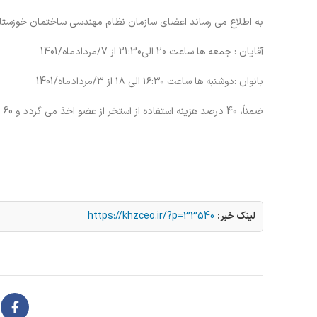
به اطلاع می رساند اعضای سازمان نظام مهندسی ساختمان خوزستان 
آقایان : جمعه ها ساعت 20 الی21:30 از 7/مردادماه/1401
بانوان :دوشنبه ها ساعت ۱۶:۳۰ الی ۱۸ از 3/مردادماه/1401
ضمناً، 40 درصد هزینه استفاده از استخر از عضو اخذ می گردد و 60 درصد توسط سازمان پرداخت می شود.
لینک خبر:
https://khzceo.ir/?p=33540