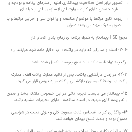
تصویر برابر اصل صلاحیت پیمانکاری ابنیه از سازمان برنامه و بودجه و
یا افراد حقیقی دارای کارت مهارت فنی از سازمان فنی و حرفه ای
رزومه کاری مرتبط با موضوع مناقصه و یا توان فنی و اجرایی مرتبط و یا
تصویر مدرک مهندسی رشته عمران
مجوز HSE پیمانکار به همراه برنامه ی زمان بندی انجام کار
2-14- اسناد و مداركي كه بايد در پاكت ‹‹ ب ›› قرار داده شود عبارتند از :
برگ پيشنهاد قيمت كه بايد طبق پیوست تكميل شده باشد.
14-3- در زمان بازگشایی پاكات، پس از تائيد مدارك پاكت الف ، مدارك
پاكت ب توسط كميسيون بازگشايي پاكات مورد بررسي قرار مي گيرد..
15
– پیمانکار می بایست تجربه کافی در این خصوص داشته باشد و ضمن
ارائه رزومه کاری مرتبط در اسناد مناقصه ، دارای تجربیات مشابه باشد.
16
– واگذاری کار به اشخاص ثالث بصورت کلی و جزئی تحت هر شرایطی
ممنوع بوده و باعث فسخ پیمان خواهد شد.
17-
مالیات تکلیفی مطابق آخرین بخشنامه سازمان امور مالیاتی از هر