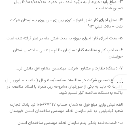
3- مبلغ پایه :
هزینه اولیه برآورد شده ، در حدود 12/000/000/000 ریال
تعیین شده است.
4- محل‌ اجراي‌ كار :
شهر اهواز – کوی پیروزی – روبروی بیمارستان شرکت
نفت – پلاک ثبتی 913
5- مدت‌ اجراي‌ كار :
اجرای پروژه به مدت شش ماه در نظر گرفته شده است.
6- صاحب کار و مناقصه‌ گذار:
سازمان نظام مهندسی ساختمان استان
خوزستان
7- دستگاه‌ نظارت‌ و مشاور :
شرکت مهندسین مشاور افق دانش ثریا.
8- مبلغ‌ تضمين‌ شركت‌ در مناقصه:
500/000/000 ریال ( پانصد میلیون ریال
) است‌ كه‌ بايد به‌ يكي‌ از صورتهاي‌ مشروحه‌ زير، همراه‌ با اسناد مناقصه‌ در
پاكت‌ به‌دستگاه‌ مناقصه‌ گزار تسليم‌ شود.
الف: فیش واریز مبلغ فوق به شماره حساب 1010667417 نزد بانک تجارت
شعبه کیانپارس به نام سازمان نظام مهندسی ساختمان استان خوزستان
ب- ضمانت‌نامه بانکی بنام سازمان نظام مهندسی ساختمان استان