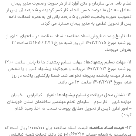
نظام نامه مالی سازمان و متن قرارداد از هر صورت وضعیت مدیر پیمان
معادل معادل 10 درصد حسن انجام کار کسر گردیده و 5 درصد آن پس از
تصويب صورت وضعيت قطعي و 5 درصد باقی آن به همراه ضمانت نامه
پس از تحویل قطعی به مدیر پیمان مسترد می گردد.
10- تاریخ و مدت فروش اسناد مناقصه: ‌ ‌
اسناد مناقصه در ساعتهاي‌ اداري‌ از
روز شنبه مورخ‌ 1402/12/05 الي روز شنبه مورخ 1402/12/19 تا ساعت 12
بفروش‌ مي‌رسد
.
11- مهلت‌ تسليم‌ پيشنهادها :
مهلت تسلیم پیشنهاد ها تا پایان ساعت 12:00
روز شنبه مورخ 1402/12/19 مي‌باشد و هیچگونه پیشنهاد کتبی و یا شفاهی
بعد از مهلت یادشده پذیرفته نخواهد شد. ضمنا بازگشایی پاکات در روز
شنبه مورخ 1402/12/19 ساعت 13 می باشد.
12- نشاني‌ محل‌ دریافت و تسليم‌ پيشنهادها :
اهواز – کیانپارس – خیابان
دوازده غربی – فاز سوم – سازمان نظام مهندسی ساختمان استان خوزستان
– امور اداری (پس از تحویل مطابق پیوست نسبت به اخذ رسید اقدام
گردد)
13- قيمت‌ اسناد مناقصه‌:
قیمت اسناد مناقصه برابر 1/000/000 ريال‌ است‌ كه
مي‌بايست به‌ شماره حساب 1010667417 نزد بانک تجارت شعبه کیانپارس