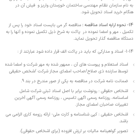
به نام سازمان نظام مهندسی ساختمان خوزستان واريز و فیش آن در
هنگام خرید اسناد تحويل‌ شود.
14- نحوه ارایه اسناد مناقصه :
مناقصه گر می بایست اسناد خود را پس از
تکمیل ، مهر و امضا نموده در پاکت به شرح ذیل تکمیل نموده و آنها را به
دستگاه مناقصه گذار تحویل نماید.
1-14- اسناد و مداركي كه بايد در پاكت الف قرار داده شود عبارتند از :
اسناد استعلام و پیوست های آن ، ممهور شده به مهر شرکت و امضا شده
توسط سازنده ذی صلاح/صاحب امضای مجاز شرکت /شخص حقیقی
ضمانت نامه شركت در مناقصه به یکی از صور مندرج در بند 9.
اشخاص حقوقی : رونوشت برابر با اصل اسناد ثبتی شرکت شامل
اساسنامه، روزنامه رسمی اگهی تاسیس ، روزنامه رسمی آگهی آخرین
تغییرات صاحبان امضای مجاز.
اشخاص حقیقی : کپی شناسنامه و کارت ملی- ارائه رزومه کاری الزامی می
باشد.
تصویر گواهینامه مالیات بر ارزش افزوده (برای اشخاص حقوقی).