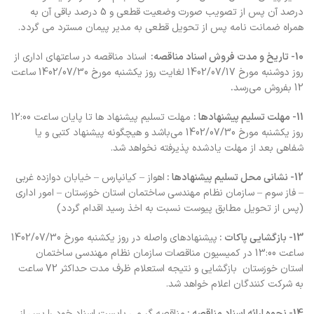
درصد آن پس از تصويب صورت وضعيت قطعي و 5 درصد باقی آن به
همراه ضمانت نامه پس از تحویل قطعی به مدیر پیمان مسترد می گردد.
10- تاریخ و مدت فروش اسناد مناقصه: ‌
اسناد مناقصه در ساعتهاي‌ اداري‌ از
روز دوشنبه مورخ‌ 1402/07/17 لغایت روز یکشنبه مورخ 1402/07/30 ساعت
12 بفروش‌ مي‌رسد
.
11- مهلت‌ تسليم‌ پيشنهادها :
مهلت تسلیم پیشنهاد ها تا پایان ساعت 12:00
روز یکشنبه مورخ 1402/07/30 مي‌باشد و هیچگونه پیشنهاد کتبی و یا
شفاهی بعد از مهلت یادشده پذیرفته نخواهد شد.
12- نشاني‌ محل‌ تسليم‌ پيشنهادها :
اهواز – کیانپارس – خیابان دوازده غربی
– فاز سوم – سازمان نظام مهندسی ساختمان استان خوزستان – امور اداری
(پس از تحویل مطابق پیوست نسبت به اخذ رسید اقدام گردد)
13- بازگشایی پاکات :
پيشنهادهاي‌ واصله‌ در روز یکشنبه مورخ‌ 1402/07/30
ساعت 13:00 در كميسيون‌ مناقصات سازمان نظام مهندسی ساختمان
استان خوزستان ‌ بازگشایی و نتیجه استعلام ظرف مدت حداکثر 72 ساعت
به شرکت کنندگان اعلام خواهد شد.
14- نحوه ارائه اسناد مناقصه :
مناقصه گر می بایست اسناد خود را پس از