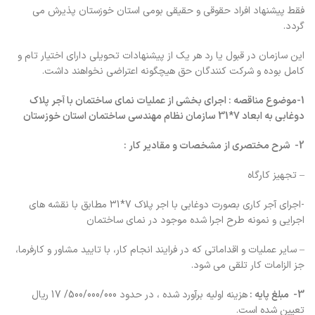
فقط پیشنهاد افراد حقوقی و حقیقی بومی استان خوزستان پذیرش می
گردد.
این سازمان در قبول یا رد هر یک از پیشنهادات تحویلی دارای اختیار تام و
کامل بوده و شرکت کنندگان حق هیچگونه اعتراضی نخواهند داشت.
1-موضوع‌
مناقصه
‌: اجرای بخشی از عملیات نمای ساختمان با آجر پلاک
دوغابی به ابعاد 7*31 سازمان نظام مهندسی ساختمان استان خوزستان
2- شرح‌ مختصري‌ از مشخصات‌ و مقادير كار :
– تجهیز کارگاه
-اجرای آجر کاری بصورت دوغابی با اجر پلاک 7*31 مطابق با نقشه های
اجرایی و نمونه طرح اجرا شده موجود در نمای ساختمان
– سایر عملیات و اقداماتی که در فرایند انجام کار، با تایید مشاور و کارفرما،
جز الزامات کار تلقی می شود.
3- مبلغ پایه :
هزینه اولیه برآورد شده ، در حدود 500/000/000/ 17 ریال
تعیین شده است.