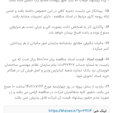
– برگ پيشنهاد قيمت كه بايد طبق پیوست شماره یک تكميل شده باشد.
15
– پیمانکار می بایست تجربه کافی در این خصوص داشته باشد و ضمن
ارائه رزومه کاری مرتبط در اسناد مناقصه ، دارای تجربیات مشابه باشد.
16
– واگذاری کار به اشخاص ثالث بصورت کلی و جزئی تحت هر شرایطی
ممنوع بوده و باعث فسخ پیمان خواهد شد.
17-
مالیات تکلیفی مطابق بخشنامه سازمان امور مالیاتی از هر پرداختی
کسر میگردد.
18- قیمت اسناد
: قیمت اسناد مناقصه برابر 500/000 ریال است که می
بایست به شماره حساب ۱۰۱۰۶۶۷۴۱۷ بنام سازمان نظام مهندسی ساختمان
خوزستان نزد بانک تجارت شعبه کیانپارس واریز و اصل فیش آن در هنگام
خرید اسناد تحویل شود.
19-
بازدید از محل پروژه در روز چهارشنبه مورخ 1402/07/26 ساعت 10 صبح
می باشد. حضور کلیه متقاضیان شرکت در مناقصه الزامی می باشد و در
صورت عدم حضور پیشنهاد قیمت آن شرکت قابل پذیرش نمی باشد.
لینک خبر:
https://khzceo.ir/?p=36114