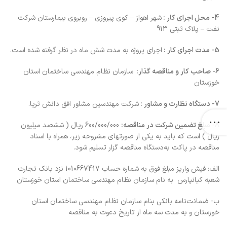
4- محل‌ اجراي‌ كار :
شهر اهواز – کوی پیروزی – روبروی بیمارستان شرکت
نفت – پلاک ثبتی 913
5- مدت‌ اجراي‌ كار :
اجرای پروژه به مدت شش ماه در نظر گرفته شده است.
6- صاحب کار و مناقصه‌ گذار:
سازمان نظام مهندسی ساختمان استان
خوزستان
7- دستگاه‌ نظارت‌ و مشاور :
شرکت مهندسین مشاور افق دانش ثریا.
8- مبلغ‌ تضمين‌ شركت‌ در مناقصه:
600/000/000 ریال ( ششصد میلیون
ریال ) است‌ كه‌ بايد به‌ يكي‌ از صورتهاي‌ مشروحه‌ زير، همراه‌ با اسناد
مناقصه‌ در پاكت‌ به‌دستگاه‌ مناقصه‌ گزار تسليم‌ شود.
الف: فیش واریز مبلغ فوق به شماره حساب 1010667417 نزد بانک تجارت
شعبه کیانپارس به نام سازمان نظام مهندسی ساختمان استان خوزستان
ب- ضمانت‌نامه بانکی بنام سازمان نظام مهندسی ساختمان استان
خوزستان و به مدت سه ماه از تاریخ دعوت به مناقصه