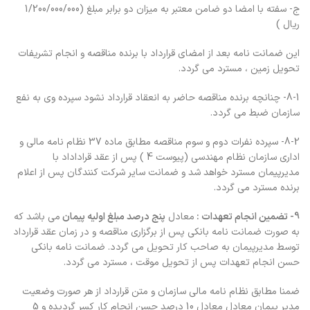
ج- سفته با امضا دو ضامن معتبر به میزان دو برابر مبلغ (1/200/000/000
ریال )
این ضمانت نامه بعد از امضای قرارداد با برنده مناقصه و انجام تشریفات
تحویل زمین ، مسترد می گردد.
8-1- چنانچه برنده مناقصه حاضر به انعقاد قرارداد نشود سپرده وی به نفع
سازمان ضبط می گردد.
8-2- سپرده نفرات دوم و سوم مناقصه مطابق ماده 37 نظام نامه مالی و
اداری سازمان نظام مهندسی (پیوست 4 ) پس از عقد قراداداد با
مدیرپیمان مسترد خواهد شد و ضمانت سایر شرکت کنندگان پس از اعلام
برنده مسترد می گردد.
9- تضمین انجام تعهدات :
معادل
پنج درصد مبلغ اولیه پیمان
می باشد که
به صورت ضمانت نامه بانکی پس از برگزاری مناقصه و در زمان عقد قرارداد
توسط مدیرپیمان به صاحب کار تحویل می گردد. ضمانت نامه بانکی
حسن انجام تعهدات پس از تحويل موقت ، مسترد مي گردد.
ضمنا مطابق نظام نامه مالی سازمان و متن قرارداد از هر صورت وضعیت
مدیر پیمان معادل معادل 10 درصد حسن انجام کار کسر گردیده و 5