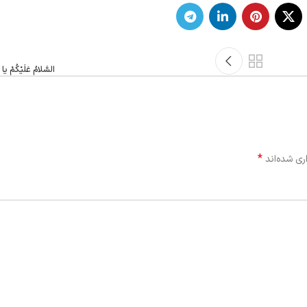
السَّلامُ عَلَيْكُمْ يا أ
*
ری شده‌اند