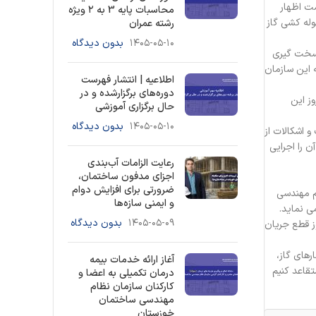
ی گاز است اظهار
محاسبات پایه 3 به ۲ ویژه
له کشی گاز
رشته عمران
۱۴۰۵-۰۵-۱۰
بدون دیدگاه
 سخت گیری
ی که این سازمان
اطلاعیه | انتشار فهرست
دوره‌های برگزارشده و در
 بروز این
حال برگزاری آموزشی
۱۴۰۵-۰۵-۱۰
بدون دیدگاه
ات و اشکالات از
 را اجرایی
رعایت الزامات آب‌بندی
اجزای مدفون ساختمان،
ضرورتی برای افزایش دوام
م مهندسی
و ایمنی سازه‌ها
۱۴۰۵-۰۵-۰۹
بدون دیدگاه
زهای گاز، فیوز قطع جریان
های گاز،
آغاز ارائه خدمات بیمه
تقاعد کنیم
درمان تکمیلی به اعضا و
کارکنان سازمان نظام
مهندسی ساختمان
خوزستان