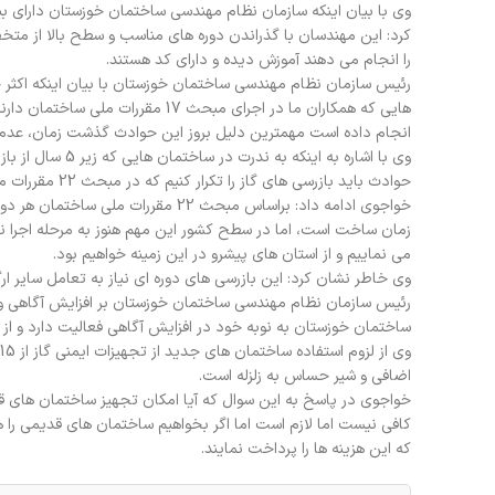
کرد: این مهندسان با گذراندن دوره های مناسب و سطح بالا از مت
را انجام می دهند آموزش دیده و دارای کد هستند.
رئیس سازمان نظام مهندسی ساختمان خوزستان با بیان اینکه اکثر ح
هایی که همکاران ما در اجرای مبحث
انجام داده است مهمترین دلیل بروز این حوادث گذشت زمان، عدم 
وی با اشاره به ا
حوادث باید بازرسی های گاز را تکرار کنیم که در مبحث 22 مقررات ملی ساختمان چنین تدابیری اندیشیده شده است.
خواجوی ادامه داد: براساس مبحث 22 م
زمان ساخت است، اما در سطح کشور این مهم هنوز به مرحله اجرا نر
می نماییم و از استان های پیشرو در این زمینه خواهیم بود.
وی خاطر نشان کرد: این بازرسی های دوره ای نیاز به تعامل سایر ا
رئیس سازمان نظام مهندسی ساختمان خوزستان بر افزایش آگاهی و
ساختمان خوزستان به نوبه خود در افزایش آگاهی فعالیت دارد و از ظرفیت 21 هزار عضو فرهیخته خود که بخش گسترده ای از جامعه است است
اضافی و شیر حساس به زلزله است.
خواجوی در پاسخ به این سوال که آیا امکان تجهیز ساختمان های قد
کافی نیست اما لازم است اما اگر بخواهیم ساختمان های قدیمی را هم
که این هزینه ها را پرداخت نمایند.