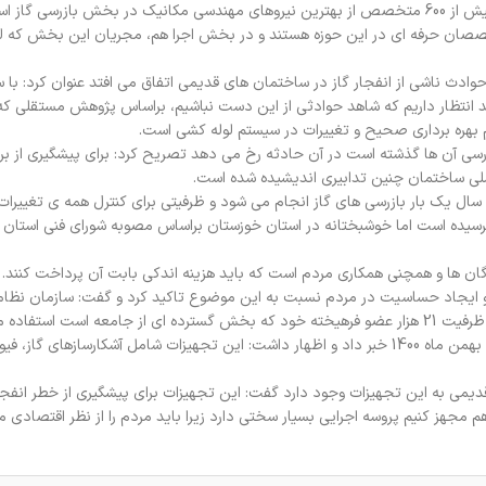
وی با بیان اینکه سازمان نظام مهندسی ساختمان خوزستان دارای بیش از 600 متخصص از بهترین نیروهای مهندسی مکانیک در بخش بازرس
خصصان حرفه ای در این حوزه هستند و در بخش اجرا هم، مجریان این بخش که لو
وادث ناشی از انفجار گاز در ساختمان های قدیمی اتفاق می افتد عنوان کرد: با
 17 مقررات ملی ساختمان دارند انتظار داریم که شاهد حوادثی از این دست نباشیم، براساس پژوهش مستقل
بهره برداری صحیح و تغییرات در سیستم لوله کشی است.
ینکه به ندرت در ساختمان هایی که زیر 5 سال از بازرسی آن ها گذشته است در آن حادثه رخ می دهد تصریح کرد: برای پیشگیری از
قررات ملی ساختمان هر دو سال یک بار بازرسی های گاز انجام می شود و ظرفیتی برای کنترل همه ی تغییر
سیده است اما خوشبختانه در استان خوزستان براساس مصوبه شورای فنی استان آن
رگان ها و همچنی همکاری مردم است که باید هزینه اندکی بابت آن پرداخت کنند.
 ایجاد حساسیت در مردم نسبت به این موضوع تاکید کرد و گفت: سازمان نظا
فاده می نماید.
وی از لزوم استفاده ساختمان های جدید از تجهیزات ایمنی گاز از 15 بهمن ماه 1400 خبر داد و اظهار داشت: این تجهیزات شامل آشکارسا
یمی به این تجهیزات وجود دارد گفت: این تجهیزات برای پیشگیری از خطر انفجار
 مجهز کنیم پروسه اجرایی بسیار سختی دارد زیرا باید مردم را از نظر اقتصادی م