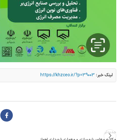
لینک خبر:
https://khzceo.ir/?p=39003
جدیدتر
مکاتبه معاون شهرسازی و معماری شهرداری اهواز