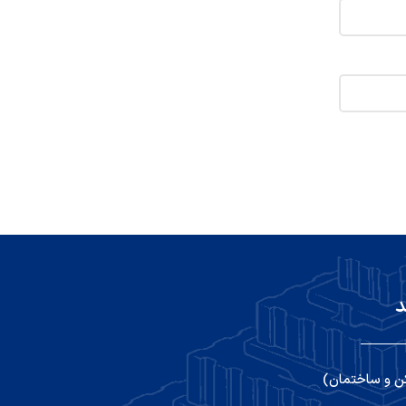
د
ن و ساختمان)