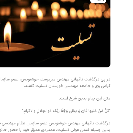
در پی درگذشت ناگهانی مهندس میریوسف خوشنویس، عضو سازمان ن
گرامی وی و جامعه مهندسی خوزستان تسلیت گفتند.
متن این پیام بدین شرح است:
“کلُّ مَنْ عَلیها فَان وَ یبقَی وَجْهُ رَبَّک ذوالجلالِ والاکرامِ”
درگذشت ناگهانی مهندس خوشنویس عضو سازمان نظام مهندسی ساخ
بدین وسیله ضمن عرض تسلیت، همدردی عمیق خود را حضور خانواده 