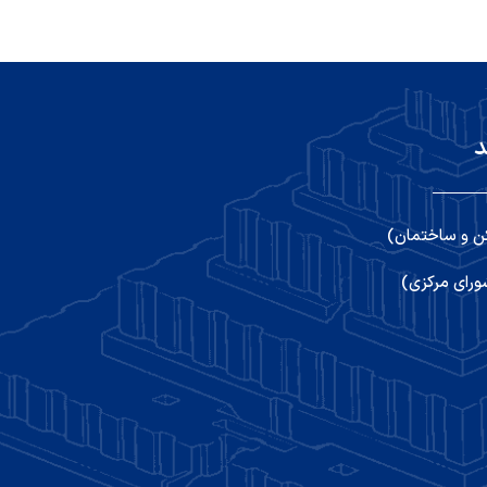
د
ن و ساختمان)
رای مرکزی)