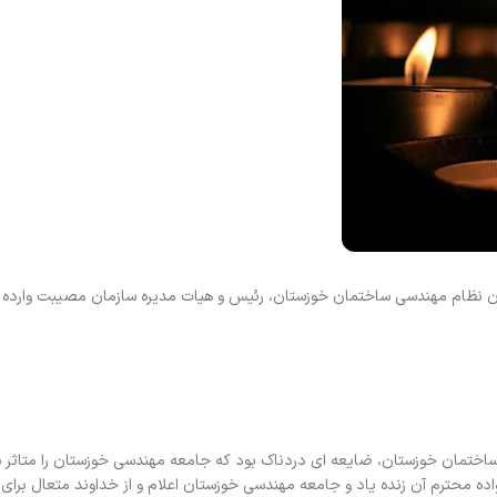
ظام مهندسی ساختمان خوزستان، رئیس و هیات مدیره سازمان مصیبت وارده را 
تمان خوزستان، ضایعه ای دردناک بود که جامعه مهندسی خوزستان را متاثر
محترم آن زنده یاد و جامعه مهندسی خوزستان اعلام و از خداوند متعال برای 