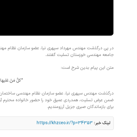
در پی درگذشت مهندس مهرداد سپهری نیا، عضو سازمان نظام مهندس
جامعه مهندسی خوزستان تسلیت گفتند.
متن این پیام بدین شرح است:
“کلُّ مَنْ عَلیها
درگذشت مهندس سپهری نیا، عضو سازمان نظام مهندسی ساختمان خ
ضمن عرض تسلیت، همدردی عمیق خود را حضور خانواده محترم آن زن
برای بازماندگان صبری جزیل آرزومندیم.
لینک خبر:
https://khzceo.ir/?p=34353