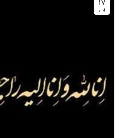
17
آبان