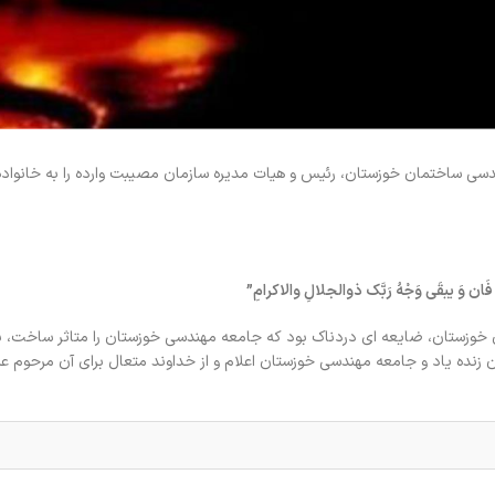
ی ساختمان خوزستان، رئیس و هیات مدیره سازمان مصیبت وارده را به خانواده
 فَان وَ یبقَی وَجْهُ رَبَّک ذوالجلالِ والاکرامِ”
وزستان، ضایعه ای دردناک بود که جامعه مهندسی خوزستان را متاثر ساخت، ب
ده یاد و جامعه مهندسی خوزستان اعلام و از خداوند متعال برای آن مرحوم عل