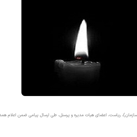
ازمان)، ریاست، اعضای هیات مدیره و پرسنل، طی ارسال پیامی ضمن اعلام همد