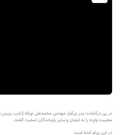
در پی درگذشت پدر بزرگوار مهندس محمدعلی نوراله (نایب رییس س
مصیبت وارده را به ایشان و سایر بازماندگان تسلیت گفتند.
در این پیام آمده است: