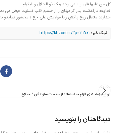
کل من علیها فان و یبقی وجه ربک ذو الجلال و الاکرام
ضایعه درگذشت پدر گرامیتان را از صمیم قلب تسلیت عرض می نمای
خداوند متعال روح پاکش رابا مولایش علی « ع » محشور نمایدو به 
لینک خبر:
https://khzceo.ir/?p=32001
جدیدتر
برنامه زمانبندی الزام به استفاده از خدمات سازندگان ذیصلاح
دیدگاهتان را بنویسید