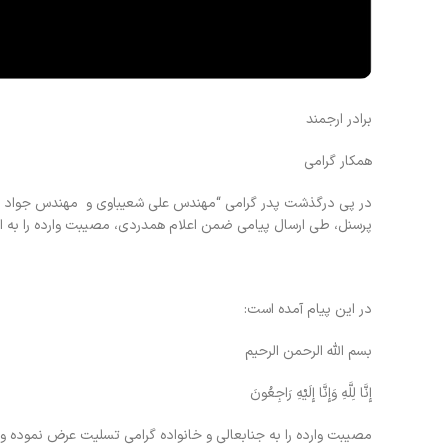
برادر ارجمند
همکار گرامی
در پی درگذشت پدر گرامی “مهندس علی شعیباوی و مهندس جواد ا
پرسنل، طی ارسال پیامی ضمن اعلام همدردی، مصیبت وارده را به ای
در این پیام آمده است:
بسم الله الرحمن الرحیم
إِنَّا لِلَّهِ وَإِنَّا إِلَیْهِ رَاجِعُونَ
مصیبت وارده را به جنابعالی و خانواده گرامی تسلیت عرض نموده 