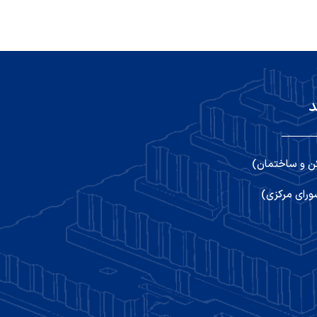
د
ن و ساختمان)
رای مرکزی)