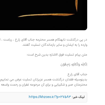
در پی درگذشت نابهنگام همسر محترمه جناب آقای زارع ، ریاست ، 
وارده را به ایشان و سایر بازماندگان تسلیت گفتند.
متن پیام تسلیت فوق الاشاره بدین شرح است:
اِنَّالِلَه وَاِنَّااِلَيْهِ رَاجِعُوْنَ
جناب آقای زارع
بدینوسیله فقدان درگذشت همسر عزیزتان تسلیت عرض می نماییم .د
محترمتان صبر و شکیبایی و برای آن مرحومه غفران و رحمت واسعه ال
لینک خبر:
https://khzceo.ir/?p=27583