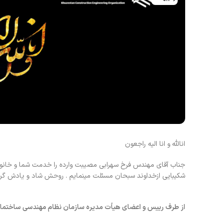
انالله و انا الیه راجعون
جناب آقای مهندس فرخ سهرابی مصیبت وارده را خدمت شما و خانوا
شکیبایی ازخداوند سبحان مسئلت مینمایم . روحش شاد و یادش گرا
از طرف رییس و اعضای هیأت مدیره سازمان نظام مهندسی ساختما