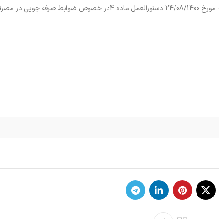
در اجرای تصویب نامه هیات وزیران به شماره 93876/ت 57926 ه- مورخ 24/08/1400 دستورالعمل ماده 4در خصوص ضوابط 