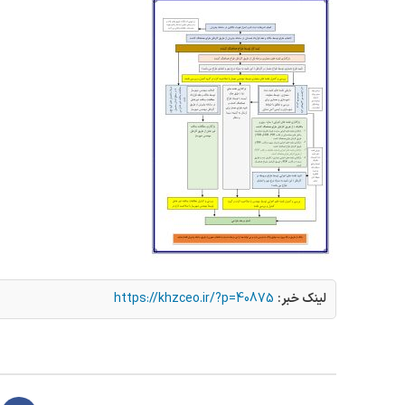
لینک خبر:
https://khzceo.ir/?p=40875