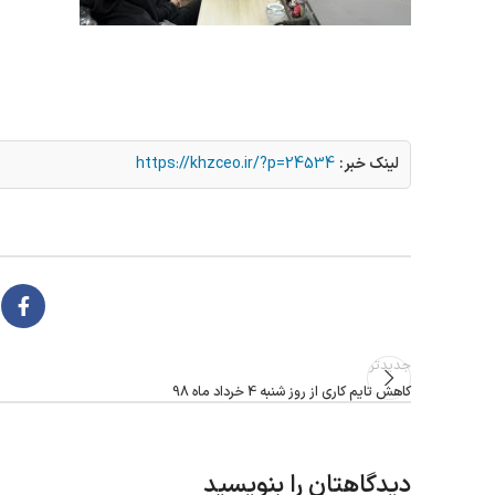
لینک خبر:
https://khzceo.ir/?p=24534
جدیدتر
کاهش تایم کاری از روز شنبه 4 خرداد ماه 98
دیدگاهتان را بنویسید